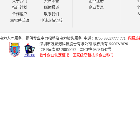
关于我们
资质荣誉
企业注册
推广计划
媒体报道
企业登录
合作客户
联系我们
36招聘活动
申请友情链接
电力人才
服务，提供专业
电力招聘
及
电力猎头
服务
电话：0755-33037777-771
客服热线：
深圳市万泉河科技股份有限公司 版权所有 ©2002-2026
ICP No:
粤B2-20050572
粤ICP备08034547号
软件企业认定证书
国家级高新技术企业称号