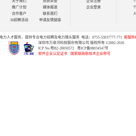
关于我们
资质荣誉
企业注册
推广计划
媒体报道
企业登录
合作客户
联系我们
36招聘活动
申请友情链接
电力人才
服务，提供专业
电力招聘
及
电力猎头
服务
电话：0755-33037777-771
客服热线：
深圳市万泉河科技股份有限公司 版权所有 ©2002-2026
ICP No:
粤B2-20050572
粤ICP备08034547号
软件企业认定证书
国家级高新技术企业称号