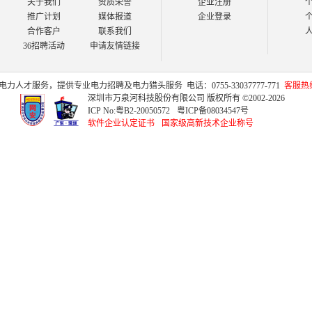
关于我们
资质荣誉
企业注册
推广计划
媒体报道
企业登录
合作客户
联系我们
36招聘活动
申请友情链接
电力人才
服务，提供专业
电力招聘
及
电力猎头
服务
电话：0755-33037777-771
客服热线：
深圳市万泉河科技股份有限公司 版权所有 ©2002-2026
ICP No:
粤B2-20050572
粤ICP备08034547号
软件企业认定证书
国家级高新技术企业称号